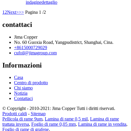
indagine
dettaglio
1
2
Next>
>>
Pagina 1 /2
contattaci
Jima Copper
No. 60 Guoxia Road, Yangpudistrict, Shanghai, Cina.
+8615000729029
cufoil@jimagroup.com
Informazioni
Casa
Centro di prodotto
Chi siamo
Notizia
Contattaci
© Copyright - 2010-2021: Jima Copper Tutti i diritti riservati.
Prodotti caldi
-
Sitemap
Pellicola di rame 9um
,
Lamina di rame 0,5 mil
,
Lamina di rame
trattata inversa
,
Foglio di rame 0,05 mm
,
Lamina di rame in vendita
,
Foglio di rame di grafene
,