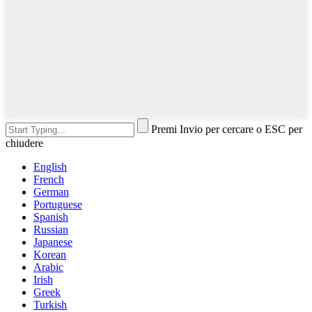
Premi Invio per cercare o ESC per
chiudere
English
French
German
Portuguese
Spanish
Russian
Japanese
Korean
Arabic
Irish
Greek
Turkish